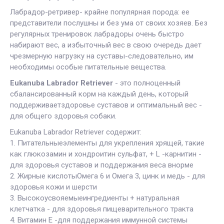
Лабрадор-ретривер- крайне популярная порода: ее
представители послушны и без ума от своих хозяев. Без
регулярных тренировок лабрадоры очень быстро
набирают вес, а избыточный вес в свою очередь дает
чрезмерную нагрузку на суставы-следовательно, им
необходимы особые питательные вещества.
Eukanuba Labrador Retriever
- это полноценный
сбалансированный корм на каждый день, который
поддерживаетздоровье суставов и оптимальный вес -
для общего здоровья собаки.
Eukanuba Labrador Retriever содержит:
1. Питательныеэлементы для укрепления хрящей, такие
как глюкозамин и хондроитин сульфат, + L -карнитин -
для здоровья суставов и поддержания веса внорме
2. Жирные кислотыОмега 6 и Омега 3, цинк и медь - для
здоровья кожи и шерсти
3. Высокоусвояемыеингредиенты + натуральная
клетчатка - для здоровья пищеварительного тракта
4. Витамин Е -для поддержания иммунной системы