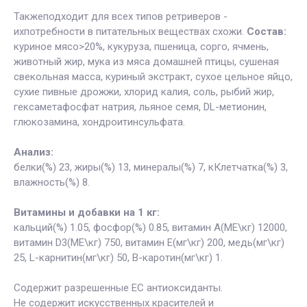
Такжеподходит для всех типов ретриверов -
ихпотребности в питательных веществах схожи.
Состав:
куриное мясо>20%, кукуруза, пшеница, сорго, ячмень,
животный жир, мука из мяса домашней птицы, сушеная
свекольная масса, куриный экстракт, сухое цельное яйцо,
сухие пивные дрожжи, хлорид калия, соль, рыбий жир,
гексаметафосфат натрия, льяное семя, DL-метионин,
глюкозамина, хондроитинсульфата.
Анализ:
белки(%) 23, жиры(%) 13, минералы(%) 7, кКлетчатка(%) 3,
влажность(%) 8.
Витамины и добавки на 1 кг:
кальций(%) 1.05, фосфор(%) 0.85, витамин А(МЕ\кг) 12000,
витамин D3(МЕ\кг) 750, витамин Е(мг\кг) 200, медь(мг\кг)
25, L-карнитин(мг\кг) 50, В-каротин(мг\кг) 1.
Содержит разрешенные ЕС антиоксиданты.
Не содержит искусственных красителей и