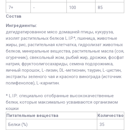
7+
-
100
85
Состав
Ингредиенты:
дегидратированное мясо домашней птицы, кукуруза,
изолят растительных белков L.I.P.*, пшеница, животные
жиры, рис, растительная клетчатка, гидролизат животных
белков, минеральные вещества, растительные масла (соя,
огуречник), свекольный жом, рыбий жир, дрожжи, фосфат
натрия, фруктоолигосахариды, семена подорожника,
яичный порошок, L-лизин, DL-метионин, таурин, L-цистин,
экстракты зеленого чая и красного винограда (источник
полифенолов), L-карнитин.
* L.I.P.: специально отобранные высококачественные
белки, которые максимально усваиваются организмом
кошки
Питательные вещества
Количество
Белки (%)
35