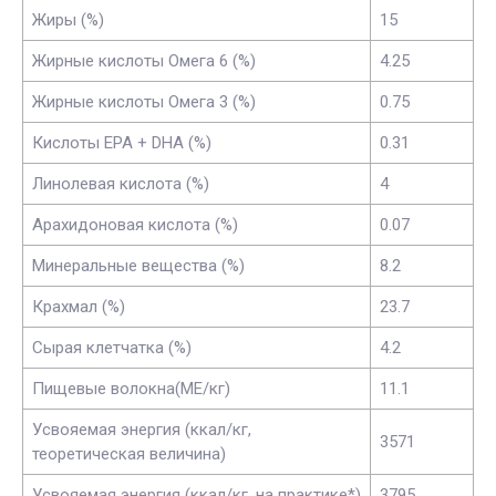
Жиры (%)
15
Жирные кислоты Омега 6 (%)
4.25
Жирные кислоты Омега 3 (%)
0.75
Кислоты EPA + DHA (%)
0.31
Линолевая кислота (%)
4
Арахидоновая кислота (%)
0.07
Минеральные вещества (%)
8.2
Крахмал (%)
23.7
Сырая клетчатка (%)
4.2
Пищевые волокна(МЕ/кг)
11.1
Усвояемая энергия (ккал/кг,
3571
теоретическая величина)
Усвояемая энергия (ккал/кг, на практике*)
3795