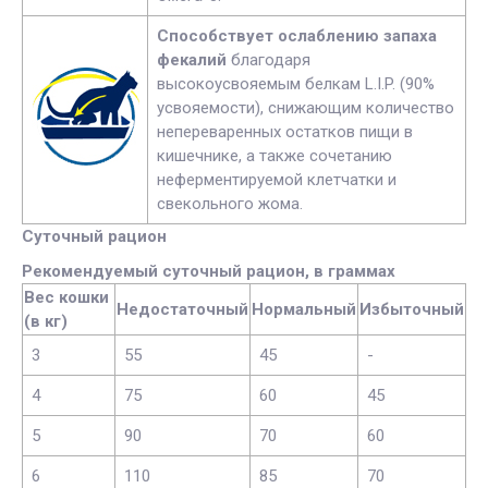
Способствует ослаблению запаха
фекалий
благодаря
высокоусвояемым белкам L.I.P. (90%
усвояемости), снижающим количество
непереваренных остатков пищи в
кишечнике, а также сочетанию
неферментируемой клетчатки и
свекольного жома.
Суточный рацион
Рекомендуемый суточный рацион, в граммах
Вес кошки
Недостаточный
Нормальный
Избыточный
(в кг)
3
55
45
-
4
75
60
45
5
90
70
60
6
110
85
70