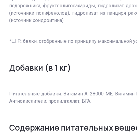
подорожника, фруктоолигосахариды, гидролизат дрож
(источники полифенолов), гидролизат из панциря рак
(источник хондроитина).
*L.I.P.: белки, отобранные по принципу максимальной 
Добавки (в 1 кг)
Питательные добавки: Витамин A: 28000 ME, Витамин D3:
Антиокислители: пропилгаллат, БГА.
Содержание питательных веще