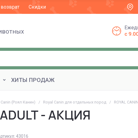
 возврат
Скидки
Ежед
животных
с 9.0
ХИТЫ ПРОДАЖ
 Canin (Роял Канин)
/
Royal Canin для отдельных пород
/
ROYAL CANIN
 ADULT - АКЦИЯ
ртикул:
43016