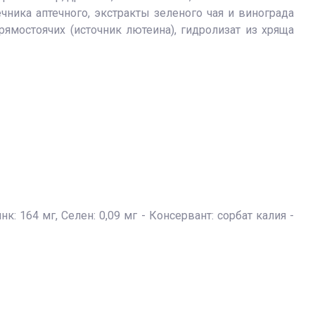
ника аптечного, экстракты зеленого чая и винограда
рямостоячих (источник лютеина), гидролизат из хряща
к: 164 мг, Ceлeн: 0,09 мг - Консервант: сорбат калия -