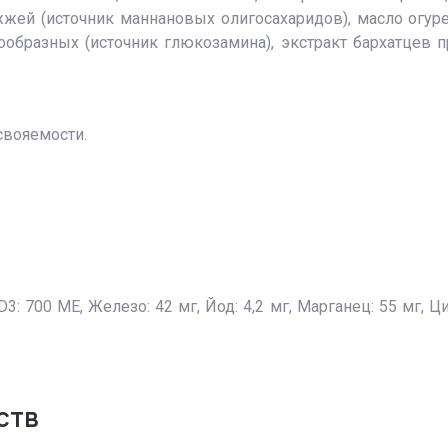
жей (источник мaннановых олигосахаридов), масло огуреч
ообразных (источник глюкозамина), экстракт бархатцев п
усвояемости.
 700 ME, Железо: 42 мг, Йод: 4,2 мг, Марганец: 55 мг, Цин
ств