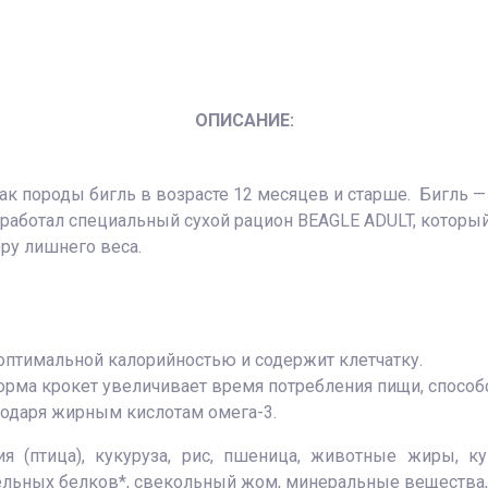
ОПИСАНИЕ:
 породы бигль в возрасте 12 месяцев и старше. Бигль — 
работал специальный сухой рацион BEAGLE ADULT, который
ору лишнего веса.
оптимальной калорийностью и содержит клетчатку.
орма крокет увеличивает время потребления пищи, спосо
годаря жирным кислотам омега-3.
 (птица), кукуруза, рис, пшеница, животные жиры, ку
ительных белков*, свекольный жом, минеральные вещества,