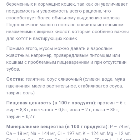
беременных и кормящих кошек, так как он увеличивает
поедаемость и усвояемость всего рациона, что
способствует более обильному выделению молока.
Подсолнечное масло в составе является источником
незаменимых жирных кислот, которые особенно важны
для котят и лактирующих кошек.
Помимо этого, муссы можно давать и взрослым
животным, например, привередливым питомцам или
кошкам с проблемным пищеварением и при отсутствии
зубов.
Состав:
телятина, соус сливочный (сливки, вода, мука
пшеничная, масло растительное, стабилизатор соуса,
таурин, соль).
Пищевая ценность (в 100 г продукта):
протеин – 6 г,
жир – 8,8 г, клетчатка – 0,5 г, зола – 2 г, влага – 85 г,
таурин – 0,2 г.
Минеральные вещества (в 100 г продукта):
P – 74 мг,
Ca – 18 мг, Na – 144 мг, Cl – 197 мг, K – 124 мг, Mg – 12 мг,