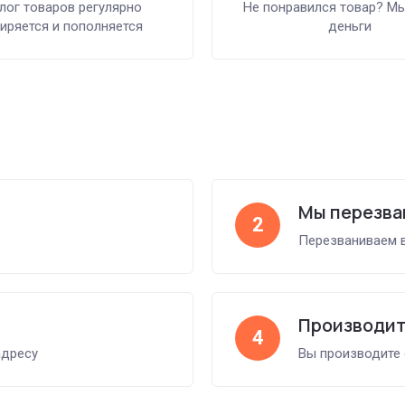
лог товаров регулярно
Не понравился товар? М
иряется и пополняется
деньги
Мы перезва
2
Перезваниваем в
Производит
4
адресу
Вы производите