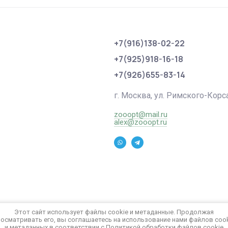
+7(916)138-02-22
+7(925)918-16-18
+7(926)655-83-14
г. Москва, ул. Римского-Корса
zooopt@mail.ru
alex@zooopt.ru
Этот сайт использует файлы cookie и метаданные. Продолжая
осматривать его, вы соглашаетесь на использование нами файлов coo
и метаданных в соответствии с
Политикой обработки файлов cookie