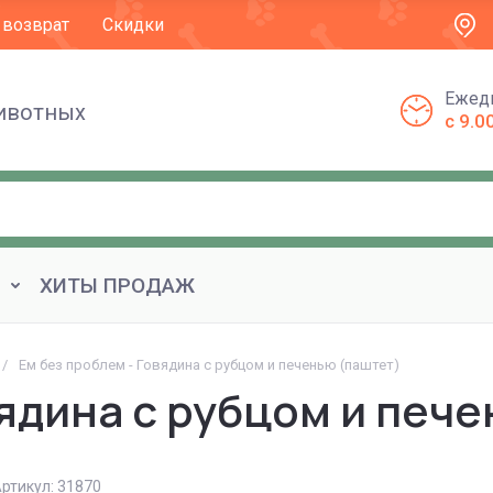
 возврат
Скидки
Ежед
животных
с 9.0
ХИТЫ ПРОДАЖ
/
Ем без проблем - Говядина с рубцом и печенью (паштет)
вядина с рубцом и печ
ртикул:
31870